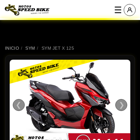
☰
INICIO
/
SYM
/
SYM JET X 125
❮
❯