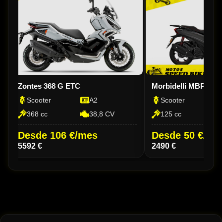
Zontes 368 G ETC
Morbidelli MBP SC 
Scooter
A2
Scooter
368 cc
38,8 CV
125 cc
Desde 106 €/mes
Desde 50 €/me
5592 €
2490 €