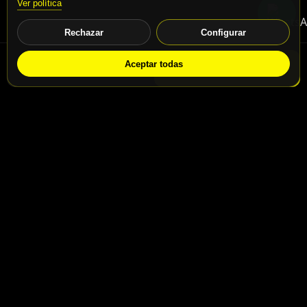
Ver política
Rechazar
Configurar
Aceptar todas
WhatsApp
Solicitar info
Contacto
Calle San Jaime nº46, Madrid, 28031
Calle San Jaime nº48, Madrid, 28031
info@motospeedbike.com
Telf: +34 917 786 232