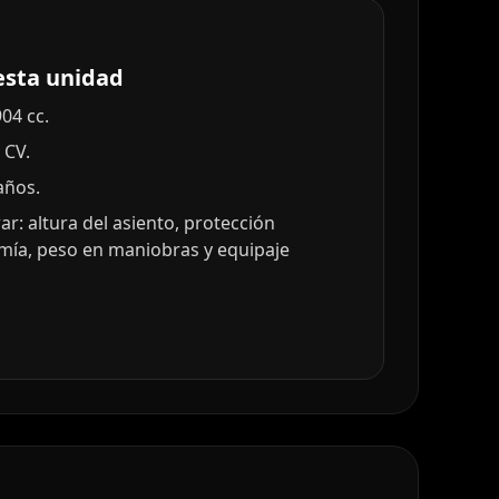
esta unidad
04 cc.
 CV.
años.
: altura del asiento, protección
mía, peso en maniobras y equipaje