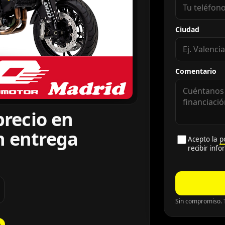
Ciudad
Comentario
precio en
n entrega
Acepto la
p
recibir inf
Sin compromiso. T
a