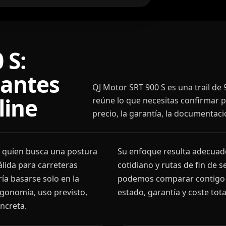
 S:
 antes
QJ Motor SRT 900 S es una trail de 
line
reúne lo que necesitas confirmar p
precio, la garantía, la documentaci
n quien busca una postura
Su enfoque resulta adecuado
álida para carreteras
cotidiano y rutas de fin de 
ía basarse solo en la
podemos comparar contigo p
rgonomía, uso previsto,
estado, garantía y coste tota
oncreta.