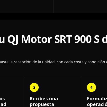
 QJ Motor SRT 900 S d
ta la recepción de la unidad, con cada coste y condición 
3
4
os
Recibes una
Formali
dad
propuesta
operaci