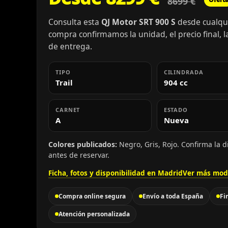
8699 €
Consulta esta
QJ Motor SRT 900 S
desde cualqui
compra confirmamos la unidad, el precio final, la
de entrega.
TIPO
CILINDRADA
Trail
904 cc
CARNET
ESTADO
A
Nueva
Colores publicados:
Negro, Gris, Rojo. Confirma la d
antes de reservar.
Ficha, fotos y disponibilidad en Madrid
Ver más mod
Compra online segura
Envío a toda España
Fi
Atención personalizada