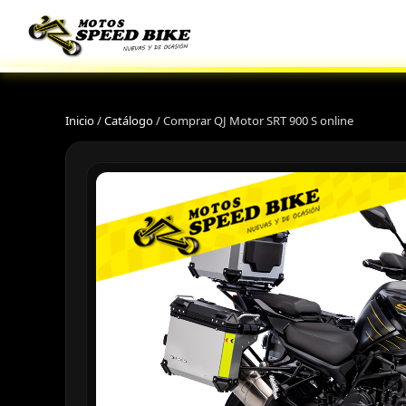
Inicio
/
Catálogo
/
Comprar QJ Motor SRT 900 S online