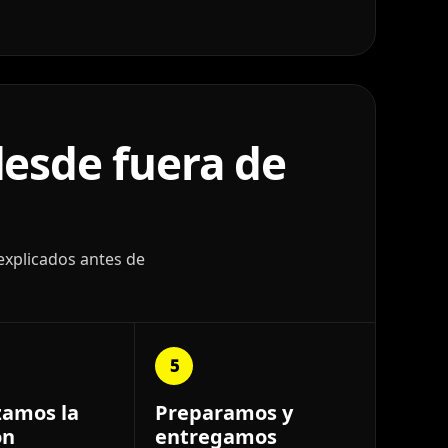
esde fuera de
explicados antes de
5
zamos la
Preparamos y
ón
entregamos