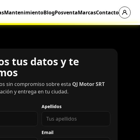
as
Mantenimiento
Blog
Posventa
Marcas
Contacto
s tus datos y te
mos
os sin compromiso sobre esta
QJ Motor SRT
iación y entrega en tu ciudad.
Apellidos
Email