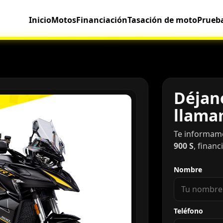
Inicio
Motos
Financiación
Tasación de moto
Prueb
Déjano
llama
Te informam
900 S
, financ
Nombre
Teléfono