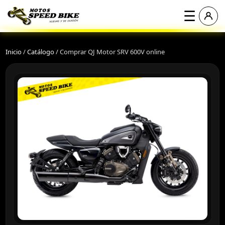
☰
Inicio
/
Catálogo
/
Comprar QJ Motor SRV 600V online