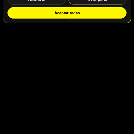
Aceptar todas
WhatsApp
Solicitar info
Contacto
Calle San Jaime nº46, Madrid, 28031
Calle San Jaime nº48, Madrid, 28031
info@motospeedbike.com
Telf: +34 917 786 232