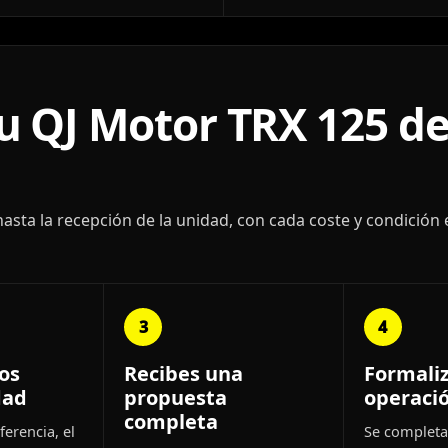
 QJ Motor TRX 125 de
ta la recepción de la unidad, con cada coste y condición 
3
4
os
Recibes una
Formali
dad
propuesta
operaci
completa
ferencia, el
Se completa 