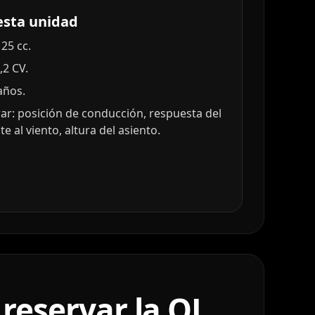
esta unidad
25 cc.
,2 CV.
años.
r: posición de conducción, respuesta del
e al viento, altura del asiento.
reservar la QJ