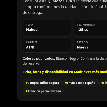
Consulta esta
QJ Motor TRX 125
desde cualquier
compra confirmamos la unidad, el precio final, la
de entrega.
TIPO
CILINDRADA
Naked
125 cc
CARNET
ESTADO
A1/B
Nueva
Colores publicados:
Blanco, Negro. Confirma la disp
de reservar.
Ficha, fotos y disponibilidad en Madrid
Ver más mod
Compra online segura
Envío a toda España
Fi
Atención personalizada