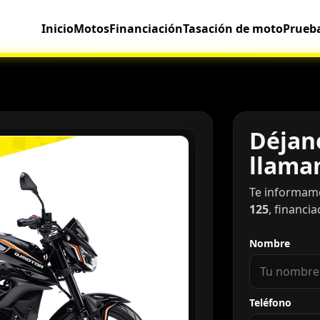
Inicio
Motos
Financiación
Tasación de moto
Prueb
Déjano
llama
Te informam
125
, financi
Nombre
Teléfono