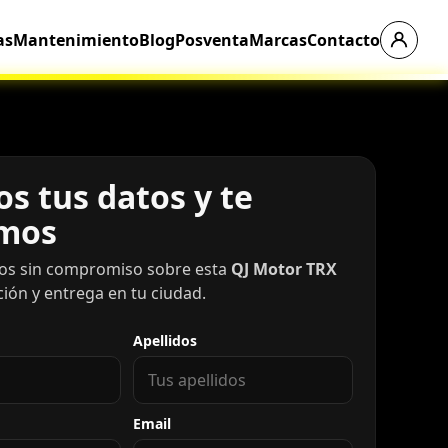
as
Mantenimiento
Blog
Posventa
Marcas
Contacto
s tus datos y te
mos
os sin compromiso sobre esta
QJ Motor TRX
ación y entrega en tu ciudad.
Apellidos
Email