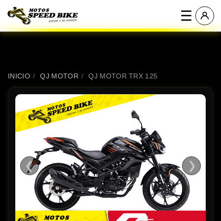
☰
INICIO
/
QJ MOTOR
/
QJ MOTOR TRX 125
❮
❯