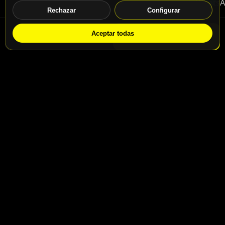
Rechazar
Configurar
Aceptar todas
WhatsApp
Solicitar info
Contacto
Calle San Jaime nº46, Madrid, 28031
Calle San Jaime nº48, Madrid, 28031
info@motospeedbike.com
Telf: +34 917 786 232