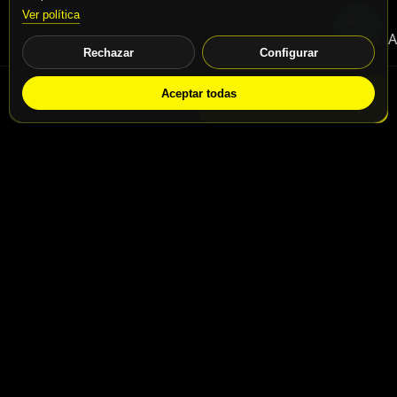
Ver política
Rechazar
Configurar
Aceptar todas
WhatsApp
Solicitar info
Contacto
Calle San Jaime nº46, Madrid, 28031
Calle San Jaime nº48, Madrid, 28031
info@motospeedbike.com