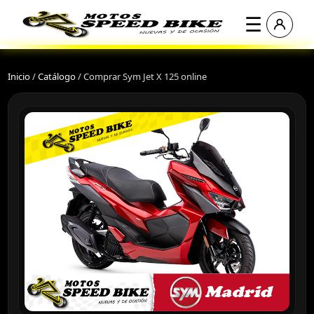
☰
Inicio
/
Catálogo
/
Comprar Sym Jet X 125 online