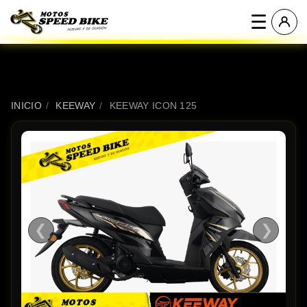
☰
INICIO
/
KEEWAY
/
KEEWAY ICON 125
❮
❯