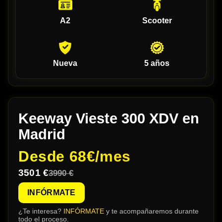
A2
Scooter
Nueva
5 años
Keeway Vieste 300 XDV en
Madrid
Desde
68€/mes
3501 €
3990 €
INFÓRMATE
¿Te interesa?
INFÓRMATE
y te acompañaremos durante
todo el proceso.