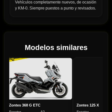
Vehículos completamente nuevos, de ocasión
y KM-0. Siempre puestos a punto y revisados.
Modelos similares
Zontes 368 G ETC
Zontes 125 X
Scooter
A2
Scooter
A1