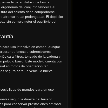
 pensada para pilotos que buscan 
a ergonomía del conjunto favorece el 
altura del asiento debe comprobarse 
e afrontar rutas prolongadas. El depósito 
road sin comprometer el equilibrio del 
rantía
os para uso intensivo en campo, aunque 
orporar defensas o cubrecárteres 
ódica a filtros, tensado de la cadena y 
on polvo o barro. Este modelo cuenta con 
tual en motos de orientación tan 
iones segura para un vehículo nuevo.
 accesibilidad de mandos para un uso 
onales según la dureza del terreno.
es para conservar prestaciones off‑road.