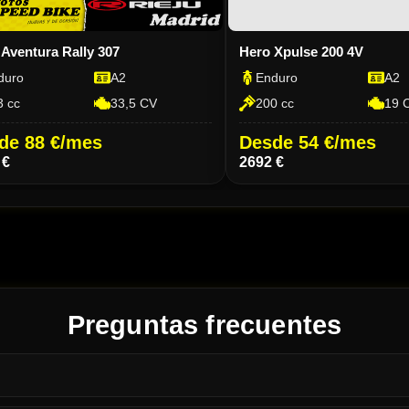
 Aventura Rally 307
Hero Xpulse 200 4V
duro
A2
Enduro
A2
 cc
33,5 CV
200 cc
19 
de 88 €/mes
Desde 54 €/mes
 €
2692 €
Preguntas frecuentes