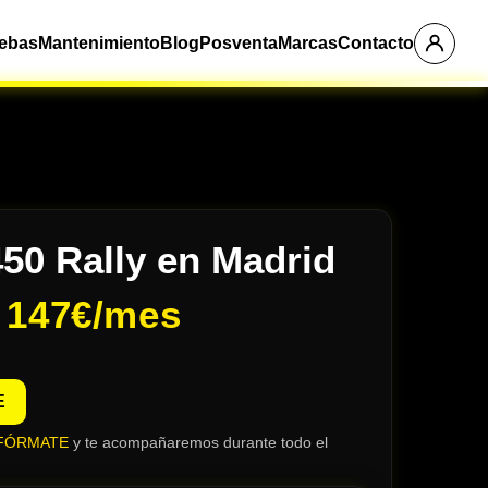
ebas
Mantenimiento
Blog
Posventa
Marcas
Contacto
50 Rally en Madrid
e
147€/mes
E
FÓRMATE
y te acompañaremos durante todo el