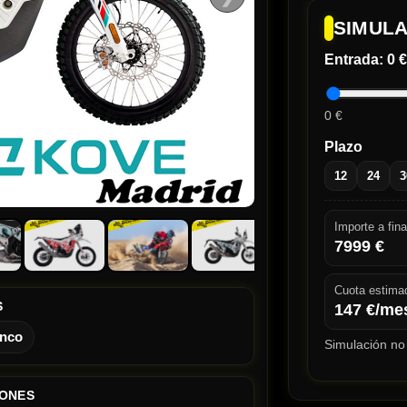
SIMULA
Entrada:
0 €
0 €
Plazo
12
24
3
Importe a fina
7999
€
Cuota estima
S
147
€/me
anco
Simulación no 
IONES