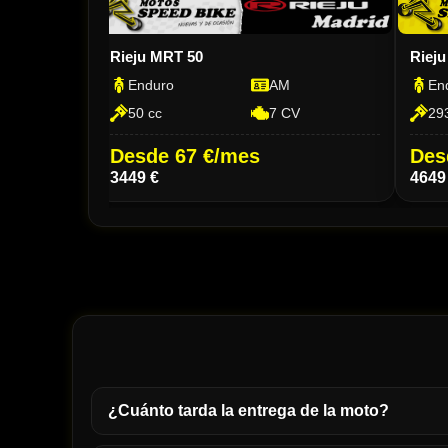
Rieju MRT 50
Rieju
Enduro
AM
En
50 cc
7 CV
293
Desde 67 €/mes
Des
3449 €
4649
¿Cuánto tarda la entrega de la moto?