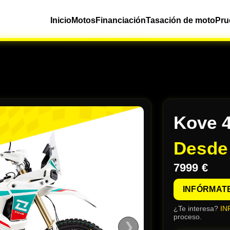
Inicio
Motos
Financiación
Tasación de moto
Pru
Kove 4
Desd
7999 €
INFÓRMAT
¿Te interesa?
IN
proceso.
❯