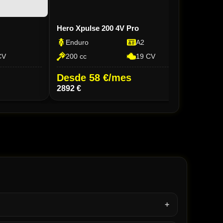
Hero Xpulse 200 4V Pro
Kove
Enduro
A2
En
CV
200 cc
19 CV
79
Desde 58 €/mes
Des
2892 €
9499