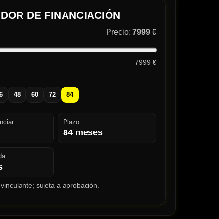
DOR DE FINANCIACIÓN
Precio:
7999 €
7999 €
6
48
60
72
84
nciar
Plazo
84
meses
da
s
vinculante; sujeta a aprobación.