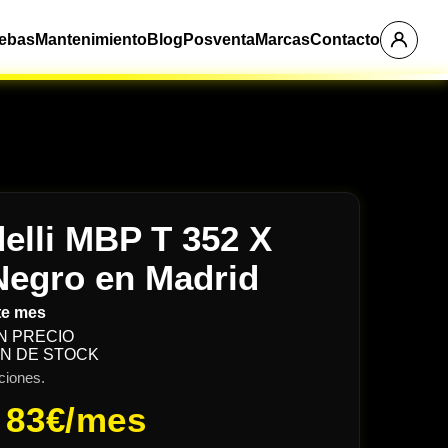
ebas
Mantenimiento
Blog
Posventa
Marcas
Contacto
elli MBP T 352 X
Negro en Madrid
te mes
N PRECIO
ON DE STOCK
ciones.
e
83€/mes