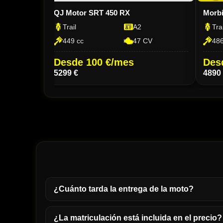
QJ Motor SRT 450 RX
Morbi
Trail
A2
Trai
V
449 cc
47 CV
486
Desde 100 €/mes
Des
5299 €
4890
¿Cuánto tarda la entrega de la moto?
¿La matriculación está incluida en el precio?