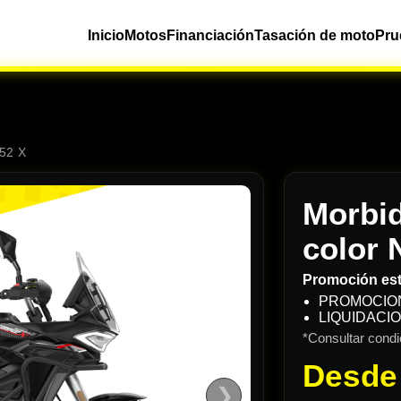
Inicio
Motos
Financiación
Tasación de moto
Pru
52 X
Morbid
color 
Promoción es
PROMOCIO
LIQUIDACI
*Consultar condi
Desd
❯