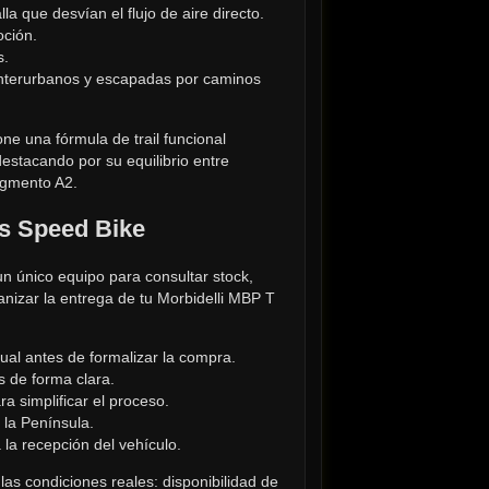
la que desvían el flujo de aire directo.
oción.
s.
 interurbanos y escapadas por caminos 
ne una fórmula de trail funcional 
estacando por su equilibrio entre 
egmento A2.
s Speed Bike
n único equipo para consultar stock, 
nizar la entrega de tu Morbidelli MBP T 
tual antes de formalizar la compra.
s de forma clara.
a simplificar el proceso.
 la Península.
la recepción del vehículo.
as condiciones reales: disponibilidad de 