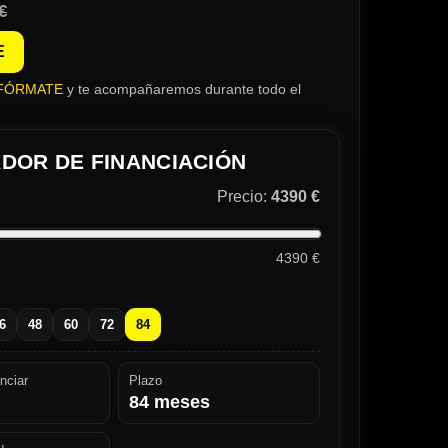
€
E
FÓRMATE
y te acompañaremos durante todo el
DOR DE FINANCIACIÓN
Precio:
4390 €
4390 €
6
48
60
72
84
nciar
Plazo
84
meses