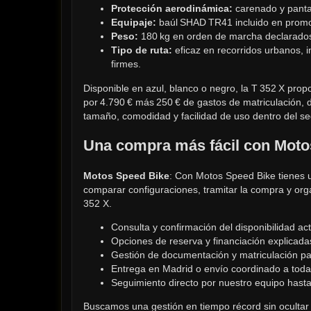
Protección aerodinámica:
 carenado y pantal
Equipaje:
 baúl SHAD TR41 incluido en prom
Peso:
 180 kg en orden de marcha declarado
Tipo de ruta:
 eficaz en recorridos urbanos,
firmes.
Disponible en azul, blanco o negro, la T 352 X propo
por 4.790 € más 250 € de gastos de matriculación, d
tamaño, comodidad y facilidad de uso dentro del s
Una compra más fácil con Moto
Motos Speed Bike
: Con Motos Speed Bike tienes u
comparar configuraciones, tramitar la compra y orga
352 X.
Consulta y confirmación del disponibilidad ac
Opciones de reserva y financiación explicada
Gestión de documentación y matriculación par
Entrega en Madrid o envío coordinado a toda
Seguimiento directo por nuestro equipo hasta 
Buscamos una gestión en tiempo récord sin ocultar l