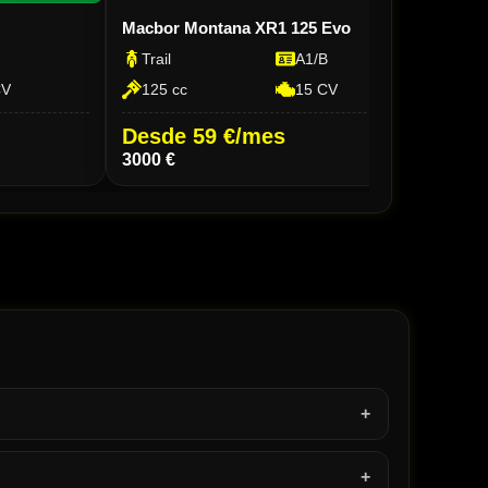
Macbor Montana XR1 125 Evo
QJ M
Trail
A1/B
Tra
CV
125 cc
15 CV
29
Desde 59 €/mes
Des
3000 €
3999