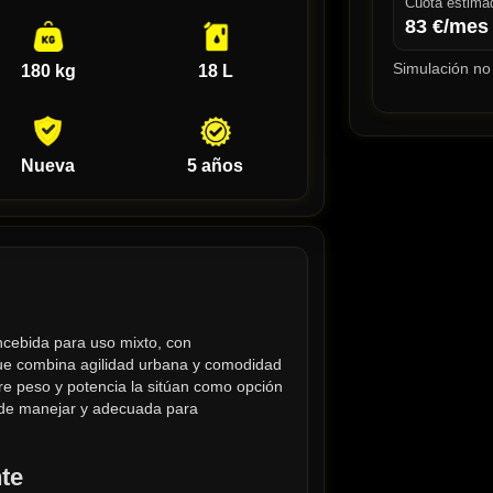
Cuota estima
83
€/mes
Simulación no 
180 kg
18 L
Nueva
5 años
ncebida para uso mixto, con 
ue combina agilidad urbana y comodidad 
re peso y potencia la sitúan como opción 
 de manejar y adecuada para 
te