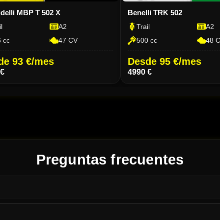
delli MBP T 502 X
Benelli TRK 502
l
A2
Trail
A2
 cc
47 CV
500 cc
48 
de 93 €/mes
Desde 95 €/mes
 €
4990 €
Preguntas frecuentes