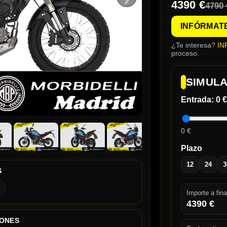
4390 €
4790 
INFÓRMAT
¿Te interesa?
IN
proceso.
SIMULA
Entrada:
0 €
0 €
Plazo
12
24
3
S
Importe a fina
4390
€
IONES