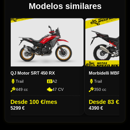
Modelos similares
QJ Motor SRT 450 RX
Morbidelli MBP T 35
Trail
A2
Trail
449 cc
47 CV
350 cc
Desde 100 €/mes
Desde 83 €/me
5299 €
4390 €