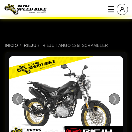
☰
INICIO
/
RIEJU
/
RIEJU TANGO 125I SCRAMBLER
❮
❯