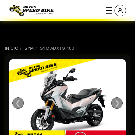
☰
INICIO
/
SYM
/
SYM ADXTG 400
❮
❯