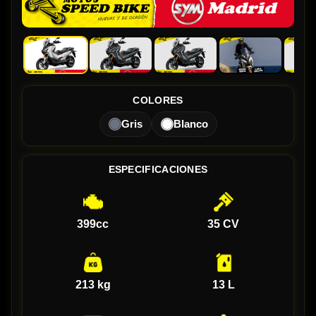
COLORES
Gris
Blanco
ESPECIFICACIONES
399cc
35 CV
213 kg
13 L