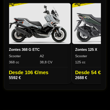
Zontes 368 G ETC
Zontes 125 X
Scooter
A2
Scooter
A1
368 cc
38,8 CV
125 cc
15
Desde 106 €/mes
Desde 54 €/me
5592 €
2688 €