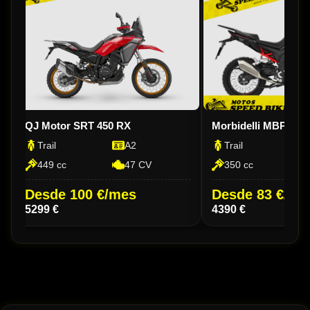
QJ Motor SRT 450 RX
Morbidelli MBP T 35
Trail
A2
Trail
449 cc
47 CV
350 cc
Desde 100 €/mes
Desde 83 €/me
5299 €
4390 €