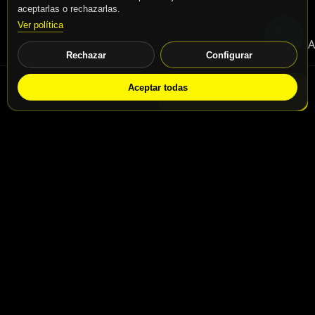
aceptarlas o rechazarlas.
Ver política
Rechazar
Configurar
Aceptar todas
WhatsApp
Solicitar info
Contacto
Calle San Jaime nº46, Madrid, 28031
Calle San Jaime nº48, Madrid, 28031
info@motospeedbike.com