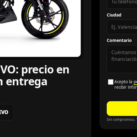
Ciudad
Comentario
VO: precio en
n entrega
Acepto la
p
recibir inf
 EVO
Sin compromiso. T