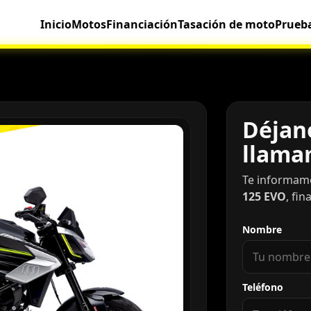
Inicio
Motos
Financiación
Tasación de moto
Prueb
Déjano
llama
Te informam
125 EVO
, fi
Nombre
Teléfono