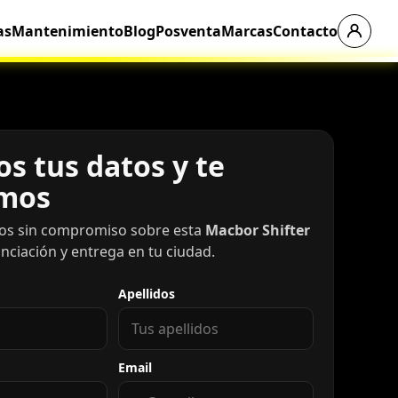
as
Mantenimiento
Blog
Posventa
Marcas
Contacto
s tus datos y te
mos
os sin compromiso sobre esta
Macbor Shifter
nanciación y entrega en tu ciudad.
Apellidos
Email