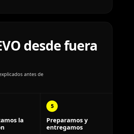
EVO desde fuera
explicados antes de
5
zamos la
Preparamos y
ón
entregamos