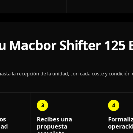
 Macbor Shifter 125 
ta la recepción de la unidad, con cada coste y condición 
3
4
os
Recibes una
Formali
dad
propuesta
operaci