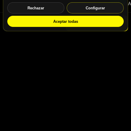
Rechazar
Configurar
Aceptar todas
WhatsApp
Solicitar info
Contacto
Calle San Jaime nº46, Madrid, 28031
Calle San Jaime nº48, Madrid, 28031
info@motospeedbike.com
Telf: +34 917 786 232