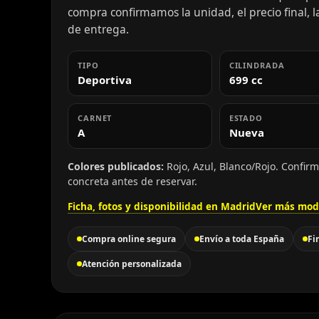
compra confirmamos la unidad, el precio final, la
de entrega.
TIPO
CILINDRADA
Deportiva
699 cc
CARNET
ESTADO
A
Nueva
Colores publicados:
Rojo, Azul, Blanco/Rojo. Confirm
concreta antes de reservar.
Ficha, fotos y disponibilidad en Madrid
Ver más mod
Compra online segura
Envío a toda España
Fi
Atención personalizada