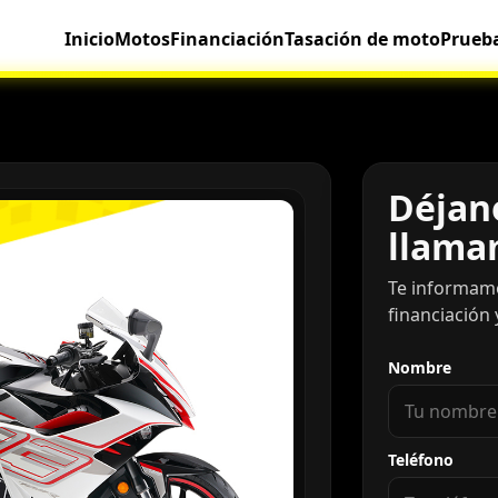
Inicio
Motos
Financiación
Tasación de moto
Prueb
Déjano
llama
Te informam
financiación 
Nombre
Teléfono