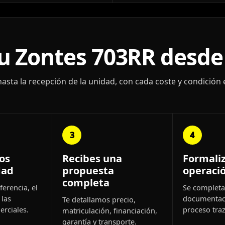
 Zontes 703RR desde
ta la recepción de la unidad, con cada coste y condición 
3
4
os
Recibes una
Formali
dad
propuesta
operaci
completa
ferencia, el
Se completa 
 las
documentac
Te detallamos precio,
rciales.
proceso traz
matriculación, financiación,
garantía y transporte.