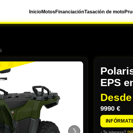
Inicio
Motos
Financiación
Tasación de moto
Pru
S
Polari
EPS e
Desd
9990 €
INFÓRMAT
❯
¿Te interesa?
IN