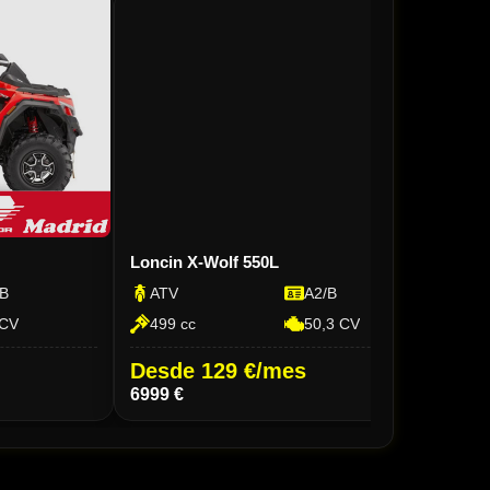
Loncin X-Wolf 550L
QJ M
B
ATV
A2/B
AT
CV
499 cc
50,3 CV
97
Desde 129 €/mes
Des
6999 €
11.4