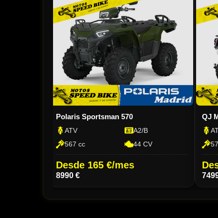
S
Polaris Sportsman 570
QJ M
ATV
A2/B
AT
V
567 cc
44 CV
577
Desde 165 €/mes
Des
8990 €
7499