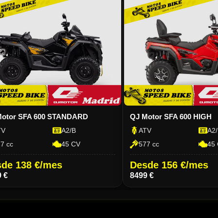
otor SFA 600 STANDARD
QJ Motor SFA 600 HIGH
V
A2/B
ATV
A2/
 cc
45 CV
577 cc
45 
de 138 €/mes
Desde 156 €/mes
 €
8499 €