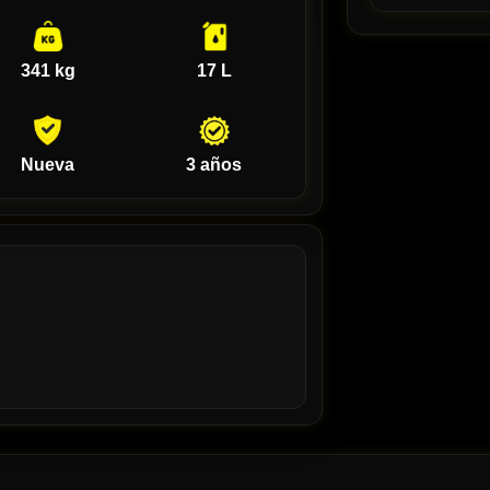
341 kg
17 L
Nueva
3 años