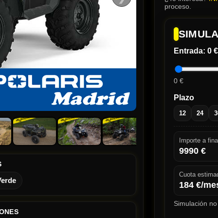
proceso.
SIMULA
Entrada:
0 €
0 €
Plazo
12
24
3
Importe a fina
9990
€
S
Cuota estima
Verde
184
€/me
Simulación no 
IONES