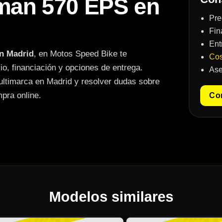
sman 570 EPS en
Pre
Fin
Ent
n Madrid
, en Motos Speed Bike te
Cos
io, financiación y opciones de entrega.
Ase
ultimarca en Madrid y resolver dudas sobre
mpra online.
Con
Modelos similares