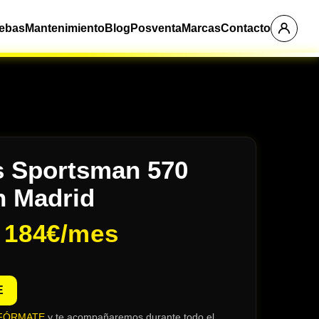
ebas
Mantenimiento
Blog
Posventa
Marcas
Contacto
s Sportsman 570
n Madrid
e
184€/mes
E
FÓRMATE
y te acompañaremos durante todo el