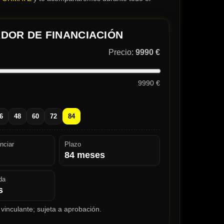
DOR DE FINANCIACIÓN
Precio:
9990 €
9990 €
6
48
60
72
84
nciar
Plazo
84
meses
da
s
vinculante; sujeta a aprobación.