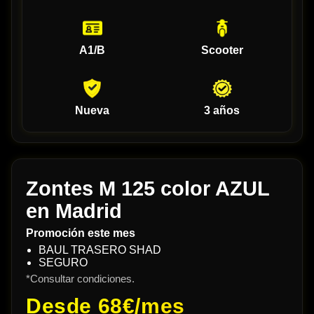
A1/B
Scooter
Nueva
3 años
Zontes M 125 color AZUL
en Madrid
Promoción este mes
BAUL TRASERO SHAD
SEGURO
*Consultar condiciones.
Desde
68€/mes