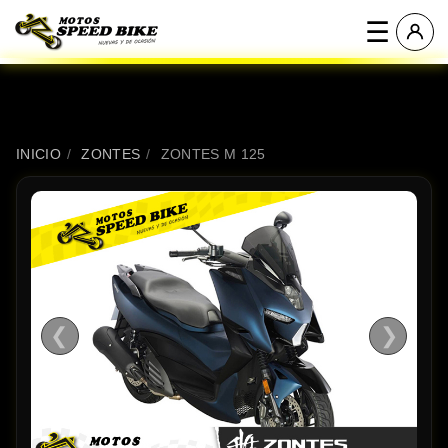
☰
INICIO
/
ZONTES
/
ZONTES M 125
❮
❯