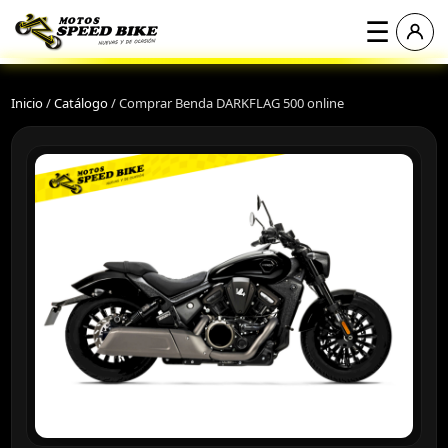
☰
Inicio
/
Catálogo
/
Comprar Benda DARKFLAG 500 online