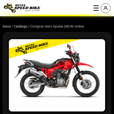
☰
Inicio
/
Catálogo
/
Comprar Hero Xpulse 200 4V online