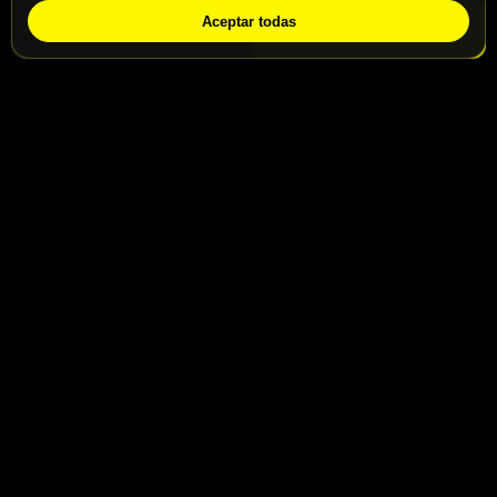
Aceptar todas
WhatsApp
Solicitar info
Contacto
Calle San Jaime nº46, Madrid, 28031
Calle San Jaime nº48, Madrid, 28031
info@motospeedbike.com
Telf: +34 917 786 232
Enlaces útiles