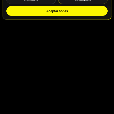
Aceptar todas
WhatsApp
Solicitar info
Contacto
Calle San Jaime nº46, Madrid, 28031
Calle San Jaime nº48, Madrid, 28031
info@motospeedbike.com
Telf: +34 917 786 232