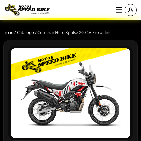
☰
Inicio
/
Catálogo
/
Comprar Hero Xpulse 200 4V Pro online