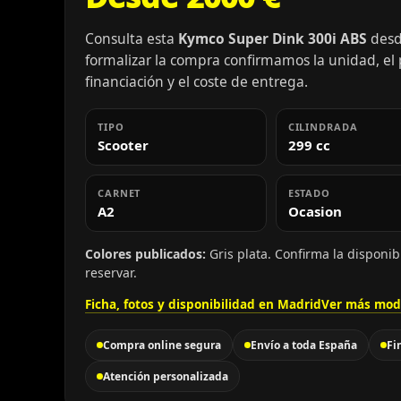
Consulta esta
Kymco Super Dink 300i ABS
desde
formalizar la compra confirmamos la unidad, el pr
financiación y el coste de entrega.
TIPO
CILINDRADA
Scooter
299 cc
CARNET
ESTADO
A2
Ocasion
Colores publicados:
Gris plata. Confirma la disponib
reservar.
Ficha, fotos y disponibilidad en Madrid
Ver más mod
Compra online segura
Envío a toda España
Fi
Atención personalizada