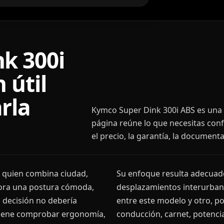
k 300i
 útil
rla
Kymco Super Dink 300i ABS es una s
página reúne lo que necesitas conf
el precio, la garantía, la document
 quien combina ciudad,
Su enfoque resulta adecuado 
lora una postura cómoda,
desplazamientos interurbano
a decisión no debería
entre este modelo y otro, 
onviene comprobar ergonomía,
conducción, carnet, potencia