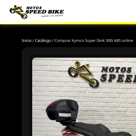
Inicio
/
Catálogo
/
Comprar Kymco Super Dink 300i ABS online