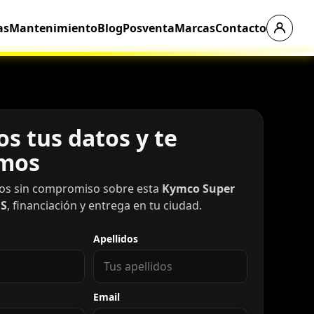
as
Mantenimiento
Blog
Posventa
Marcas
Contacto
s tus datos y te
mos
os sin compromiso sobre esta
Kymco Super
BS
, financiación y entrega en tu ciudad.
Apellidos
Email