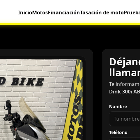
Inicio
Motos
Financiación
Tasación de moto
Prueb
Déjano
llama
Te informam
Dink 300i A
Nombre
Teléfono