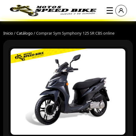
☰
Inicio
/
Catálogo
/
Comprar Sym Symphony 125 SR CBS online