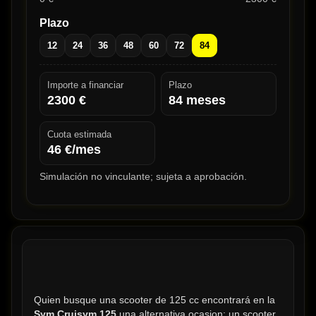
Plazo
12
24
36
48
60
72
84
Importe a financiar
Plazo
2300
€
84
meses
Cuota estimada
46
€/mes
Simulación no vinculante; sujeta a aprobación.
Quien busque una scooter de 125 cc encontrará en la 
Sym Cruisym 125
 una alternativa ocasion: un scooter 