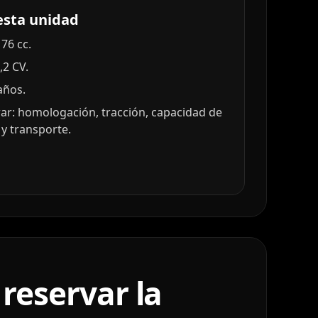
esta unidad
76 cc.
,2 CV.
años.
r: homologación, tracción, capacidad de
y transporte.
reservar la