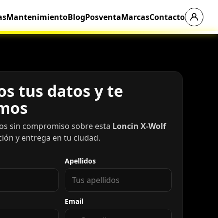
as
Mantenimiento
Blog
Posventa
Marcas
Contacto
s tus datos y te
mos
os sin compromiso sobre esta
Loncin X-Wolf
ación y entrega en tu ciudad.
Apellidos
Email