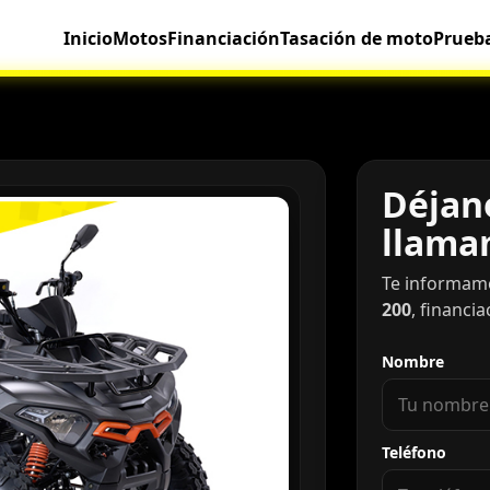
Inicio
Motos
Financiación
Tasación de moto
Prueb
Déjano
llama
Te informam
200
, financi
Nombre
Teléfono