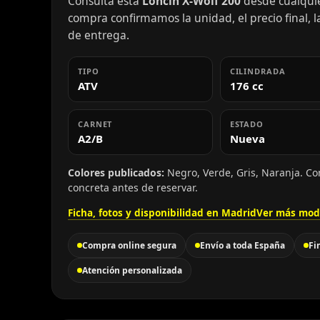
Consulta esta
Loncin X-Wolf 200
desde cualquier
compra confirmamos la unidad, el precio final, la
de entrega.
TIPO
CILINDRADA
ATV
176 cc
CARNET
ESTADO
A2/B
Nueva
Colores publicados:
Negro, Verde, Gris, Naranja. Co
concreta antes de reservar.
Ficha, fotos y disponibilidad en Madrid
Ver más mod
Compra online segura
Envío a toda España
Fi
Atención personalizada