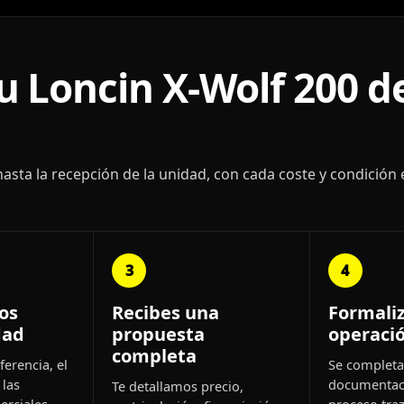
 Loncin X-Wolf 200 d
ta la recepción de la unidad, con cada coste y condición 
3
4
os
Recibes una
Formali
dad
propuesta
operaci
completa
ferencia, el
Se completa 
 las
documentac
Te detallamos precio,