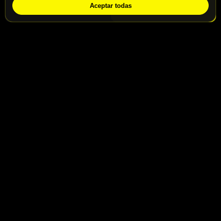
Aceptar todas
WhatsApp
Solicitar info
Contacto
Calle San Jaime nº46, Madrid, 28031
Calle San Jaime nº48, Madrid, 28031
info@motospeedbike.com
Telf: +34 917 786 232
Enlaces útiles