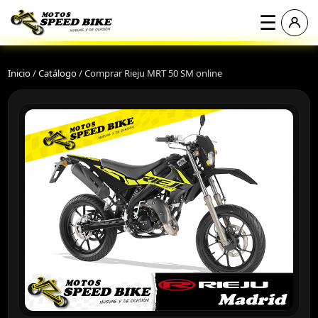
☰
Inicio
/
Catálogo
/
Comprar Rieju MRT 50 SM online