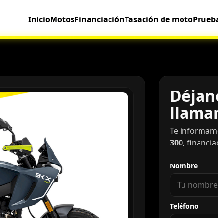
Inicio
Motos
Financiación
Tasación de moto
Prueb
Déjano
llama
Te informam
300
, financi
Nombre
Teléfono