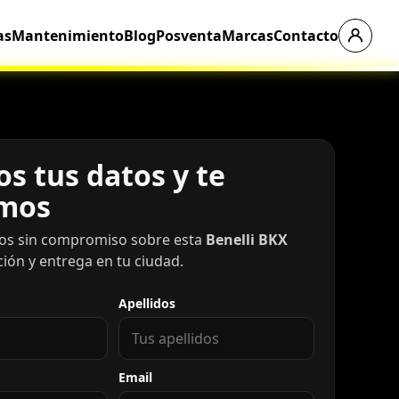
as
Mantenimiento
Blog
Posventa
Marcas
Contacto
s tus datos y te
mos
os sin compromiso sobre esta
Benelli BKX
ación y entrega en tu ciudad.
Apellidos
Email