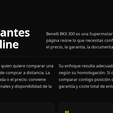
 antes
Benelli BKX 300 es una Supermotard
line
página reúne lo que necesitas conf
el precio, la garantía, la document
n quien quiere comparar una
Su enfoque resulta adecuado
de comprar a distancia. La
según su homologación. Si 
ada o el precio: conviene
comparar contigo posición d
ales y disponibilidad de la
garantía y coste total de ent
02