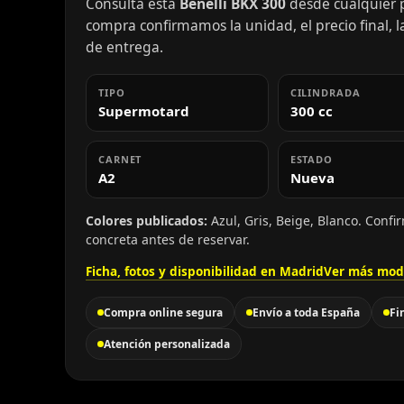
Consulta esta
Benelli BKX 300
desde cualquier p
compra confirmamos la unidad, el precio final, la
de entrega.
TIPO
CILINDRADA
Supermotard
300 cc
CARNET
ESTADO
A2
Nueva
Colores publicados:
Azul, Gris, Beige, Blanco. Confi
concreta antes de reservar.
Ficha, fotos y disponibilidad en Madrid
Ver más mode
Compra online segura
Envío a toda España
Fi
Atención personalizada