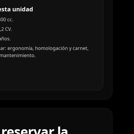
esta unidad
00 cc.
,2 CV.
años.
ar: ergonomía, homologación y carnet,
y mantenimiento.
reservar la