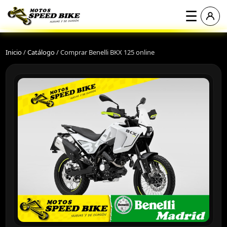
☰
Inicio
/
Catálogo
/
Comprar Benelli BKX 125 online